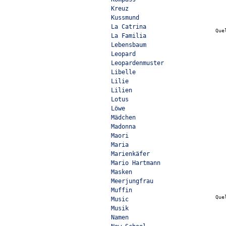
Kreuz
Kussmund
La Catrina
Que
La Familia
Lebensbaum
Leopard
Leopardenmuster
Libelle
Lilie
Lilien
Lotus
Löwe
Mädchen
Madonna
Maori
Maria
Marienkäfer
Mario Hartmann
Masken
Meerjungfrau
Muffin
Que
Music
Musik
Namen