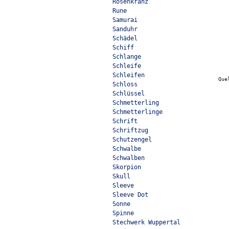
Rosenkranz
Rune
Samurai
Sanduhr
Schädel
Schiff
Schlange
Schleife
Schleifen
Que
Schloss
Schlüssel
Schmetterling
Schmetterlinge
Schrift
Schriftzug
Schutzengel
Schwalbe
Schwalben
Skorpion
Skull
Sleeve
Sleeve Dot
Sonne
Spinne
Stechwerk Wuppertal