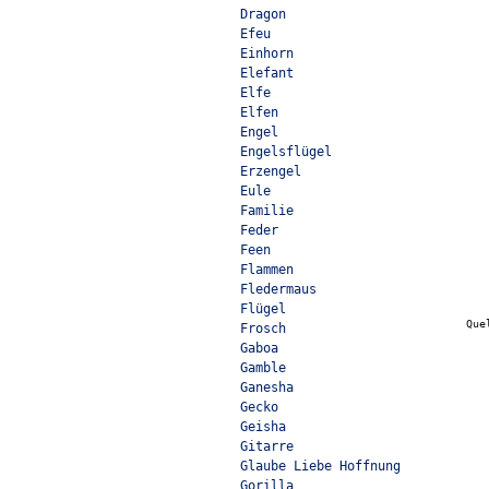
Dragon
Efeu
Einhorn
Elefant
Elfe
Elfen
Engel
Engelsflügel
Erzengel
Eule
Familie
Feder
Feen
Flammen
Fledermaus
Flügel
Que
Frosch
Gaboa
Gamble
Ganesha
Gecko
Geisha
Gitarre
Glaube Liebe Hoffnung
Gorilla