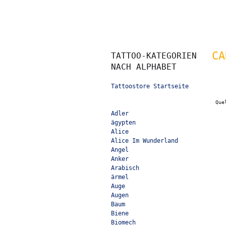
CA
TATTOO-KATEGORIEN
NACH ALPHABET
Tattoostore Startseite
Que
Adler
ägypten
Alice
Alice Im Wunderland
Angel
Anker
Arabisch
ärmel
Auge
Augen
Baum
Biene
Biomech