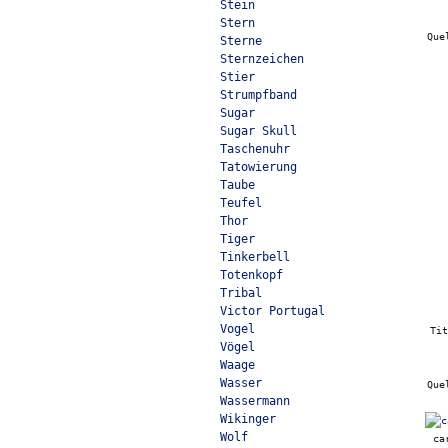
Stein
Stern
Que
Sterne
Sternzeichen
Stier
Strumpfband
Sugar
Sugar Skull
Taschenuhr
Tatowierung
Taube
Teufel
Thor
Tiger
Tinkerbell
Totenkopf
Tribal
Victor Portugal
Vogel
Ti
Vögel
Waage
Wasser
Que
Wassermann
Wikinger
Wolf
ca