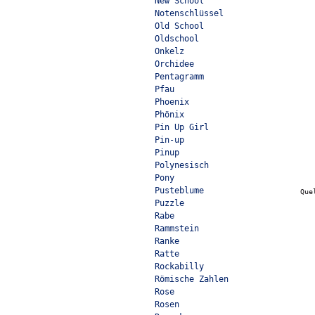
New School
Notenschlüssel
Old School
Oldschool
Onkelz
Orchidee
Pentagramm
Pfau
Phoenix
Phönix
Pin Up Girl
Pin-up
Pinup
Polynesisch
Pony
Pusteblume
Que
Puzzle
Rabe
Rammstein
Ranke
Ratte
Rockabilly
Römische Zahlen
Rose
Rosen