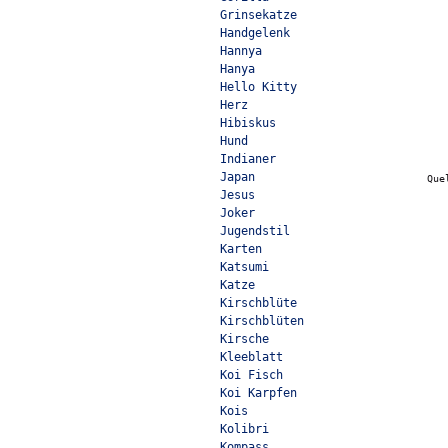
Grinsekatze
Handgelenk
Hannya
Hanya
Hello Kitty
Herz
Hibiskus
Hund
Indianer
Japan
Que
Jesus
Joker
Jugendstil
Karten
Katsumi
Katze
Kirschblüte
Kirschblüten
Kirsche
Kleeblatt
Koi Fisch
Koi Karpfen
Kois
Kolibri
Kompass