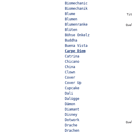
Biomechanic
Biomechanik
Blume
Ti
Blumen
Blumenranke
Que
Blüten
Böhse Onkelz
Buddha
Buena Vista
Carpe Diem
Catrina
Chicano
China
Clown
Cover
Cover Up
Cupcake
Dali
Dalügge
Dämon
Diamant
Disney
Dotwork
Que
Drache
Drachen