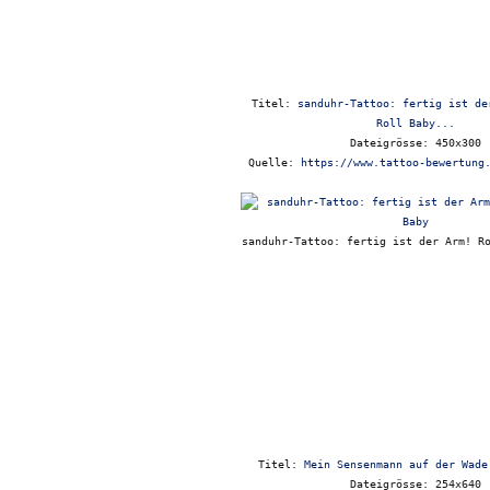
Titel:
sanduhr-Tattoo: fertig ist de
Roll Baby...
Dateigrösse: 450x300
Quelle:
https://www.tattoo-bewertung
sanduhr-Tattoo: fertig ist der Arm! R
Titel:
Mein Sensenmann auf der Wade
Dateigrösse: 254x640