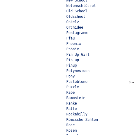
New School
Notenschlüssel
Old School
Oldschool
Onkelz
Orchidee
Pentagramm
Pfau
Phoenix
Phönix
Pin Up Girl
Pin-up
Pinup
Polynesisch
Pony
Pusteblume
Que
Puzzle
Rabe
Rammstein
Ranke
Ratte
Rockabilly
Römische Zahlen
Rose
Rosen