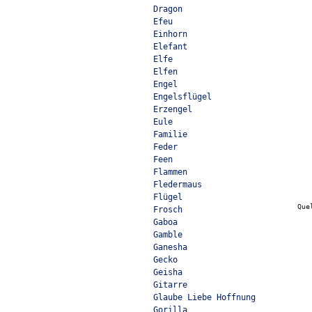
Dragon
Efeu
Einhorn
Elefant
Elfe
Elfen
Engel
Engelsflügel
Erzengel
Eule
Familie
Feder
Feen
Flammen
Fledermaus
Flügel
Que
Frosch
Gaboa
Gamble
Ganesha
Gecko
Geisha
Gitarre
Glaube Liebe Hoffnung
Gorilla