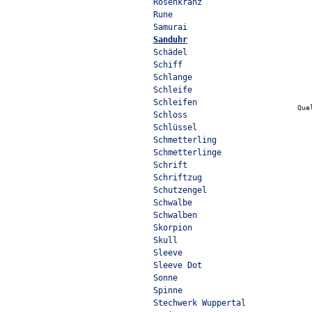
Rosenkranz
Rune
Samurai
Sanduhr
Schädel
Schiff
Schlange
Schleife
Schleifen
Que
Schloss
Schlüssel
Schmetterling
Schmetterlinge
Schrift
Schriftzug
Schutzengel
Schwalbe
Schwalben
Skorpion
Skull
Sleeve
Sleeve Dot
Sonne
Spinne
Stechwerk Wuppertal