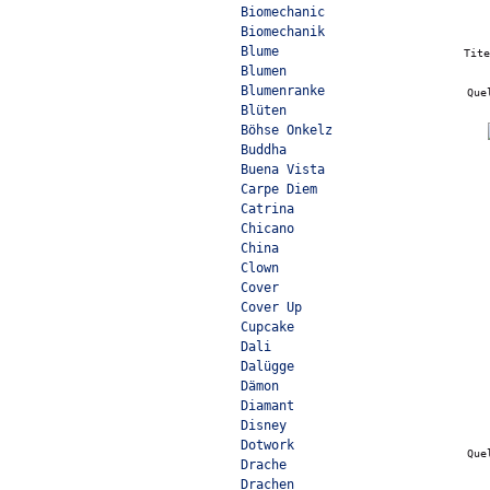
Biomechanic
Biomechanik
Blume
Tit
Blumen
Blumenranke
Que
Blüten
Böhse Onkelz
Buddha
Buena Vista
Carpe Diem
Catrina
Chicano
China
Clown
Cover
Cover Up
Cupcake
Dali
Dalügge
Dämon
Diamant
Disney
Dotwork
Que
Drache
Drachen