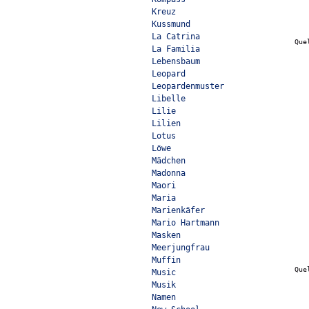
Kreuz
Kussmund
La Catrina
Que
La Familia
Lebensbaum
Leopard
Leopardenmuster
Libelle
Lilie
Lilien
Lotus
Löwe
Mädchen
Madonna
Maori
Maria
Marienkäfer
Mario Hartmann
Masken
Meerjungfrau
Muffin
Que
Music
Musik
Namen