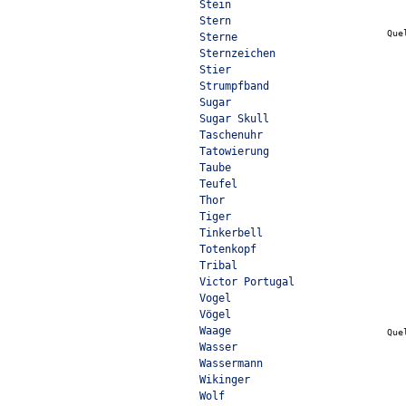
Stein
Stern
Que
Sterne
Sternzeichen
Stier
Strumpfband
Sugar
Sugar Skull
Taschenuhr
Tatowierung
Taube
Teufel
Thor
Tiger
Tinkerbell
Totenkopf
Tribal
Victor Portugal
Vogel
Vögel
Waage
Que
Wasser
Wassermann
Wikinger
Wolf