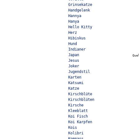
Grinsekatze
Handgelenk
Hannya
Hanya
Hello Kitty
Herz
Hibiskus
Hund
Indianer
Japan
Que
Jesus
Joker
Jugendstil
Karten
Katsumi
Katze
Kirschblüte
Kirschblüten
Kirsche
Kleeblatt
Koi Fisch
Koi Karpfen
Kois
Kolibri
Kompass