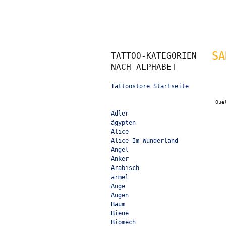
SA
TATTOO-KATEGORIEN
NACH ALPHABET
Tattoostore Startseite
Que
Adler
ägypten
Alice
Alice Im Wunderland
Angel
Anker
Arabisch
ärmel
Auge
Augen
Baum
Biene
Biomech