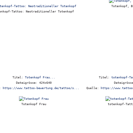
Totenkopf, B
enkopf-Tattoo: Neotraditioneller Totenkopf
Titel:
Totenkopf Frau...
Titel:
totenkopf-Ta
Dateigrösse: 424x640
Dateigröss
e:
https://www.tattoo-bewertung.de/tattoo/s...
Quelle:
https://www.tattoo
Totenkopf Frau
totenkopf-Tatt