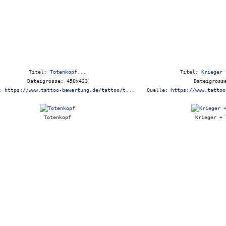
Titel:
Totenkopf...
Titel:
Krieger 
Dateigrösse: 450x423
Dateigröss
e:
https://www.tattoo-bewertung.de/tattoo/t...
Quelle:
https://www.tattoo
Totenkopf
Krieger + 