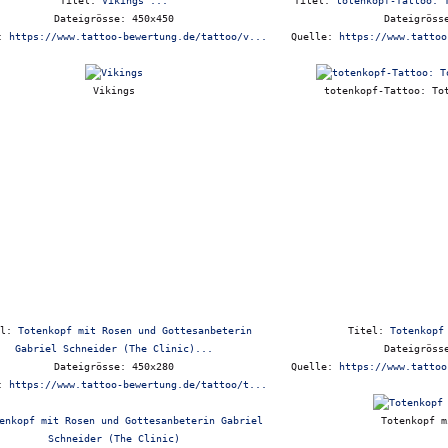
Titel:
Vikings ...
Titel:
totenkopf-Tattoo: 
Dateigrösse: 450x450
Dateigröss
e:
https://www.tattoo-bewertung.de/tattoo/v...
Quelle:
https://www.tattoo
Vikings
totenkopf-Tattoo: To
el:
Totenkopf mit Rosen und Gottesanbeterin
Titel:
Totenkopf
Gabriel Schneider (The Clinic)...
Dateigröss
Dateigrösse: 450x280
Quelle:
https://www.tattoo
e:
https://www.tattoo-bewertung.de/tattoo/t...
Totenkopf m