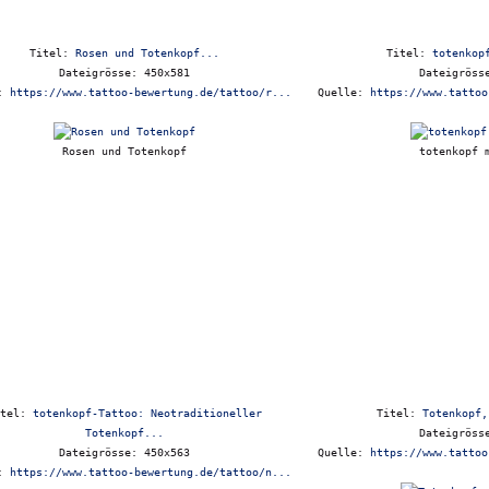
Titel:
Rosen und Totenkopf...
Titel:
totenkop
Dateigrösse: 450x581
Dateigröss
e:
https://www.tattoo-bewertung.de/tattoo/r...
Quelle:
https://www.tattoo
Rosen und Totenkopf
totenkopf 
itel:
totenkopf-Tattoo: Neotraditioneller
Titel:
Totenkopf,
Totenkopf...
Dateigröss
Dateigrösse: 450x563
Quelle:
https://www.tattoo
e:
https://www.tattoo-bewertung.de/tattoo/n...