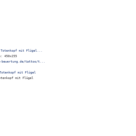
 Totenkopf mit Flügel...
e: 450x255
-bewertung.de/tattoo/t...
otenkopf mit Flügel