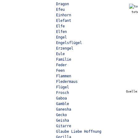
Dragon
Efeu
tot
Einhorn
Elefant
Elfe
Elfen
Engel
Engelsflügel
Erzengel
Eule
Familie
Feder
Feen
Flammen
Fledermaus
Flügel
Quell
Frosch
Gaboa
Gamble
Ganesha
Gecko
Geisha
Gitarre
Glaube Liebe Hoffnung
Gorilla