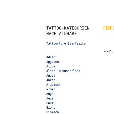
TOT
TATTOO-KATEGORIEN
NACH ALPHABET
Tattoostore Startseite
Quell
Adler
ägypten
Alice
Alice Im Wunderland
Angel
Anker
Arabisch
ärmel
Auge
Augen
Baum
Biene
Biomech