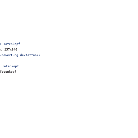
+ Totenkopf...
e: 257x640
-bewertung.de/tattoo/k...
Totenkopf