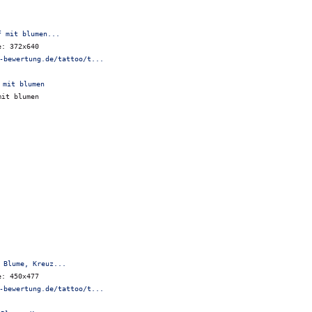
f mit blumen...
e: 372x640
-bewertung.de/tattoo/t...
mit blumen
 Blume, Kreuz...
e: 450x477
-bewertung.de/tattoo/t...