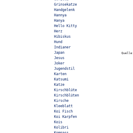
Grinsekatze
Handgelenk
Hannya
Hanya
Hello Kitty
Herz
Hibiskus
Hund
Indianer
Japan
Quell
Jesus
Joker
Jugendstil
Karten
Katsumi
Katze
Kirschblüte
Kirschblüten
Kirsche
Kleeblatt
Koi Fisch
Koi Karpfen
Kois
Kolibri
Kompass