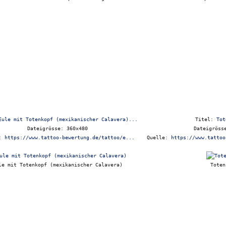
Eule mit Totenkopf (mexikanischer Calavera)...
Titel:
Tot
Dateigrösse: 360x480
Dateigröss
e:
https://www.tattoo-bewertung.de/tattoo/e...
Quelle:
https://www.tattoo
le mit Totenkopf (mexikanischer Calavera)
Toten