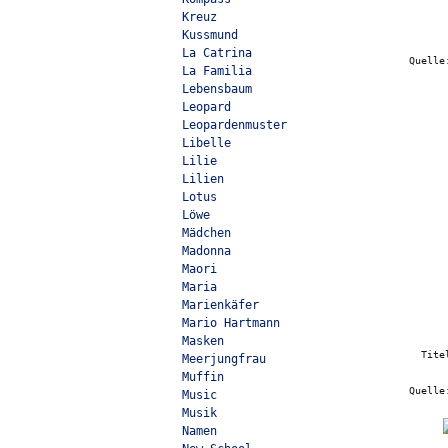
Kreuz
Kussmund
La Catrina
Quell
La Familia
Lebensbaum
Leopard
Leopardenmuster
Libelle
Lilie
Lilien
Lotus
Löwe
Mädchen
Madonna
Maori
Maria
Marienkäfer
Mario Hartmann
Masken
Tit
Meerjungfrau
Muffin
Quell
Music
Musik
Namen