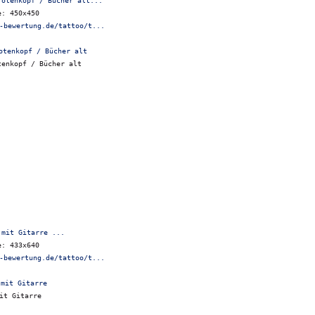
Totenkopf / Bücher alt...
e: 450x450
-bewertung.de/tattoo/t...
tenkopf / Bücher alt
 mit Gitarre ...
e: 433x640
-bewertung.de/tattoo/t...
it Gitarre