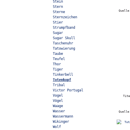
Stein
Stern
Quell
Sterne
Sternzeichen
Stier
Strumpfband
Sugar
Sugar Skull
Taschenuhr
Tatowierung
Taube
Teufel
Thor
Tiger
Tinkerbell
Totenkopf
Tribal
Victor Portugal
Vogel
Tit
Vögel
Waage
Wasser
Quell
Wassermann
Wikinger
Wolf