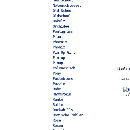
New School
Notenschlüssel
Old School
Oldschool
Onkelz
Orchidee
Pentagramm
Pfau
Phoenix
Phönix
Pin Up Girl
Pin-up
Pinup
Polynesisch
Titel:
Pony
Pusteblume
Quell
Puzzle
Rabe
Rammstein
Eu
Ranke
Ratte
Rockabilly
Römische Zahlen
Rose
Rosen