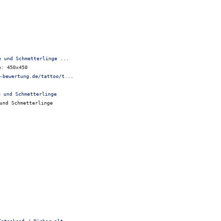
e und Schmetterlinge ...
e: 450x450
-bewertung.de/tattoo/t...
und Schmetterlinge