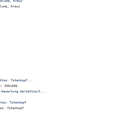
lume, Kreuz
ttoo: Totenkopf...
e: 450x600
-bewertung.de/tattoo/t...
oo: Totenkopf