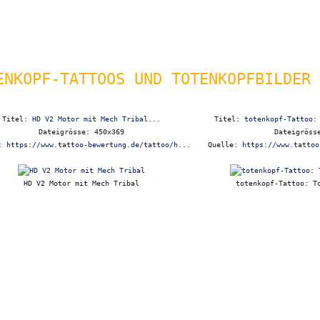
ENKOPF-TATTOOS UND TOTENKOPFBILDER
Titel:
HD V2 Motor mit Mech Tribal...
Titel:
totenkopf-Tattoo:
Dateigrösse: 450x369
Dateigröss
e:
https://www.tattoo-bewertung.de/tattoo/h...
Quelle:
https://www.tattoo
HD V2 Motor mit Mech Tribal
totenkopf-Tattoo: T