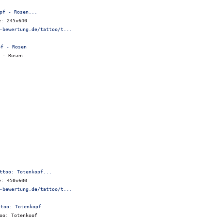
pf - Rosen...
e: 245x640
-bewertung.de/tattoo/t...
 - Rosen
ttoo: Totenkopf...
e: 450x600
-bewertung.de/tattoo/t...
oo: Totenkopf