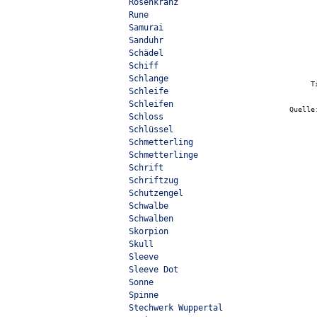
Rosenkranz
Rune
Samurai
Sanduhr
Schädel
Schiff
Schlange
T
Schleife
Schleifen
Quell
Schloss
Schlüssel
Schmetterling
Schmetterlinge
Schrift
Schriftzug
Schutzengel
Schwalbe
Schwalben
Skorpion
Skull
Sleeve
Sleeve Dot
Sonne
Spinne
Stechwerk Wuppertal