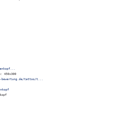
enkopf...
e: 450x300
-bewertung.de/tattoo/t...
kopf