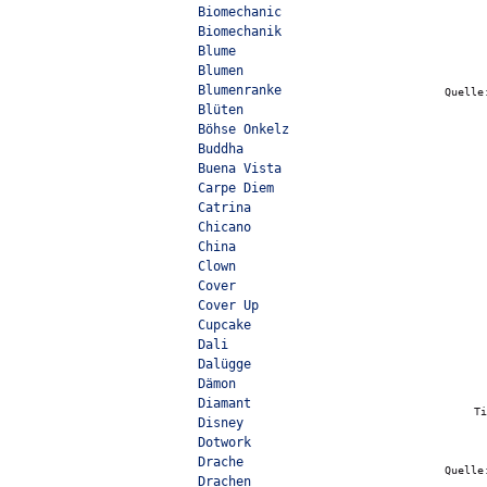
Biomechanic
Biomechanik
Blume
Blumen
Blumenranke
Quell
Blüten
Böhse Onkelz
Buddha
Buena Vista
Carpe Diem
Catrina
Chicano
China
Clown
Cover
Cover Up
Cupcake
Dali
Dalügge
Dämon
Diamant
T
Disney
Dotwork
Drache
Quell
Drachen