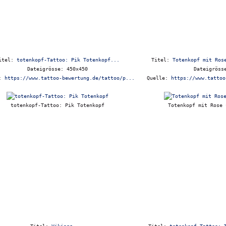
itel:
totenkopf-Tattoo: Pik Totenkopf...
Titel:
Totenkopf mit Ros
Dateigrösse: 450x450
Dateigröss
e:
https://www.tattoo-bewertung.de/tattoo/p...
Quelle:
https://www.tattoo
totenkopf-Tattoo: Pik Totenkopf
Totenkopf mit Rose 