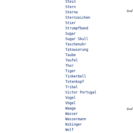
Stein
Stern
Que
Sterne
Sternzeichen
Stier
Strumpfband
Sugar
Sugar Skull
Taschenuhr
Tatowierung
Taube
Teufel
Thor
Tiger
Tinkerbell
Totenkopf
Tribal
Victor Portugal
Vogel
Vögel
Waage
Que
Wasser
Wassermann
Wikinger
Wolf