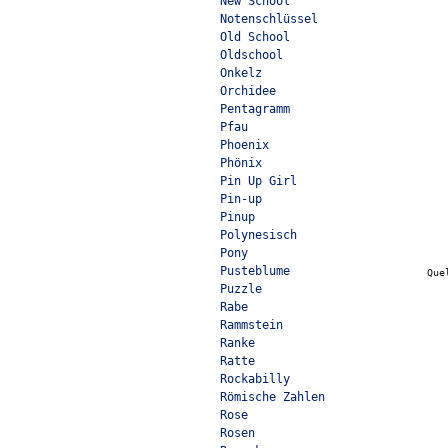
New School
Notenschlüssel
Old School
Oldschool
Onkelz
Orchidee
Pentagramm
Pfau
Phoenix
Phönix
Pin Up Girl
Pin-up
Pinup
Polynesisch
Pony
Pusteblume
Que
Puzzle
Rabe
Rammstein
Ranke
Ratte
Rockabilly
Römische Zahlen
Rose
Rosen