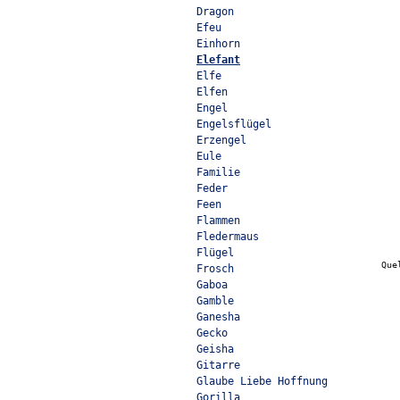
Dragon
Efeu
Einhorn
Elefant
Elfe
Elfen
Engel
Engelsflügel
Erzengel
Eule
Familie
Feder
Feen
Flammen
Fledermaus
Flügel
Que
Frosch
Gaboa
Gamble
Ganesha
Gecko
Geisha
Gitarre
Glaube Liebe Hoffnung
Gorilla