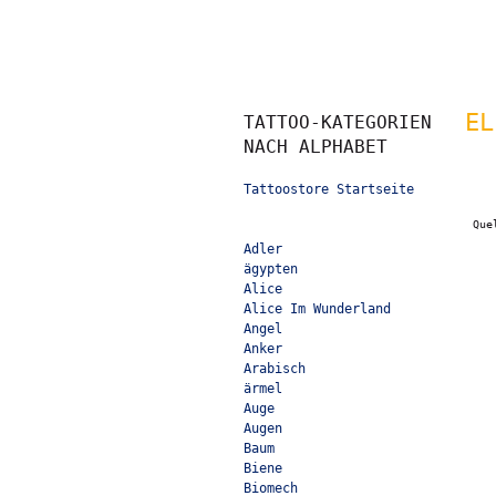
EL
TATTOO-KATEGORIEN
NACH ALPHABET
Tattoostore Startseite
Que
Adler
ägypten
Alice
Alice Im Wunderland
Angel
Anker
Arabisch
ärmel
Auge
Augen
Baum
Biene
Biomech