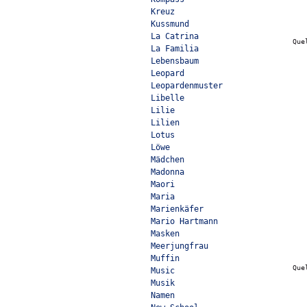
Kreuz
Kussmund
La Catrina
Que
La Familia
Lebensbaum
Leopard
Leopardenmuster
Libelle
Lilie
Lilien
Lotus
Löwe
Mädchen
Madonna
Maori
Maria
Marienkäfer
Mario Hartmann
Masken
Meerjungfrau
Muffin
Que
Music
Musik
Namen