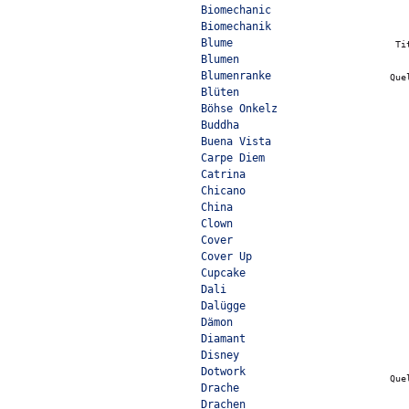
Biomechanic
Biomechanik
Blume
Ti
Blumen
Blumenranke
Que
Blüten
Böhse Onkelz
Buddha
Buena Vista
Carpe Diem
Catrina
Chicano
China
Clown
Cover
Cover Up
Cupcake
Dali
Dalügge
Dämon
Diamant
Disney
Dotwork
Que
Drache
Drachen