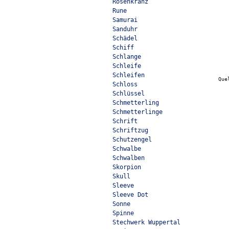
Rosenkranz
Rune
Samurai
Sanduhr
Schädel
Schiff
Schlange
Schleife
Schleifen
Que
Schloss
Schlüssel
Schmetterling
Schmetterlinge
Schrift
Schriftzug
Schutzengel
Schwalbe
Schwalben
Skorpion
Skull
Sleeve
Sleeve Dot
Sonne
Spinne
Stechwerk Wuppertal