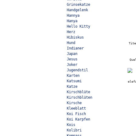
Grinsekatze
Handgelenk
Hannya
Hanya
Hello Kitty
Herz
Hibiskus
Hund
Tit
Indianer
Japan
Jesus
Que
Joker
Jugendstil
Karten
Katsumi
elef
Katze
Kirschblüte
Kirschblüten
Kirsche
Kleeblatt
Koi Fisch
Koi Karpfen
Kois
Kolibri
Kompass