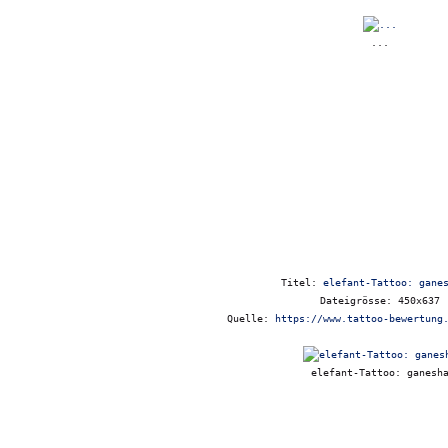
...
Titel:
elefant-Tattoo: gane
Dateigrösse: 450x637
Quelle:
https://www.tattoo-bewertung
elefant-Tattoo: ganesh