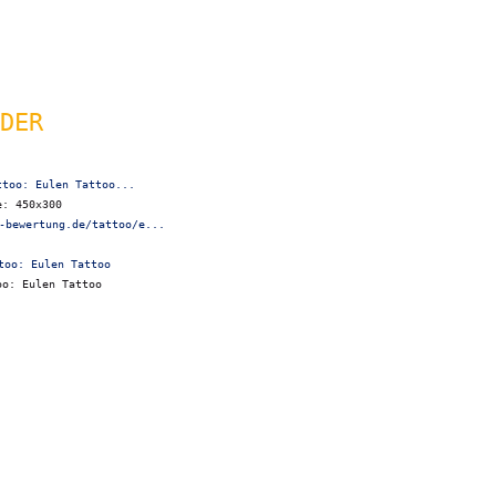
DER
ttoo: Eulen Tattoo...
e: 450x300
-bewertung.de/tattoo/e...
oo: Eulen Tattoo