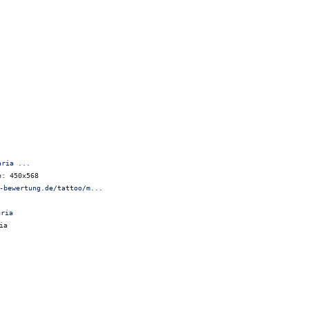
aria ...
e: 450x568
-bewertung.de/tattoo/m...
ia