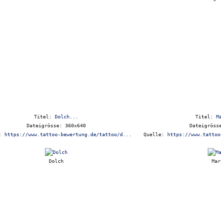
Titel:
Dolch...
Titel:
M
Dateigrösse: 360x640
Dateigröss
e:
https://www.tattoo-bewertung.de/tattoo/d...
Quelle:
https://www.tattoo
Dolch
Mar