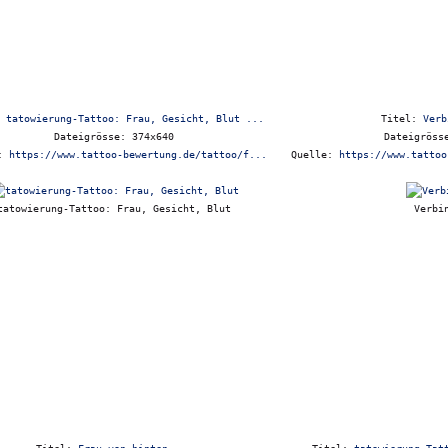
:
tatowierung-Tattoo: Frau, Gesicht, Blut ...
Titel:
Verb
Dateigrösse: 374x640
Dateigröss
e:
https://www.tattoo-bewertung.de/tattoo/f...
Quelle:
https://www.tattoo
tatowierung-Tattoo: Frau, Gesicht, Blut
Verbi