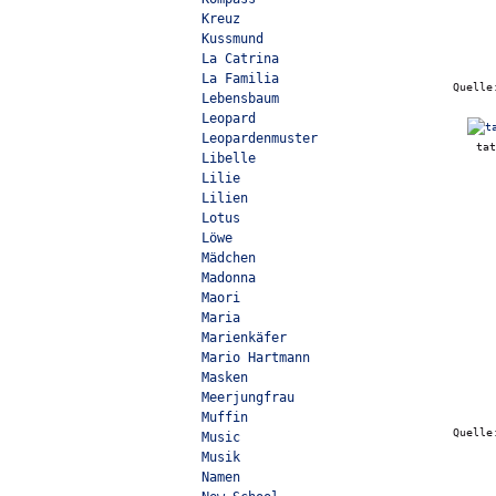
Kreuz
Kussmund
La Catrina
La Familia
Quell
Lebensbaum
Leopard
Leopardenmuster
tat
Libelle
Lilie
Lilien
Lotus
Löwe
Mädchen
Madonna
Maori
Maria
Marienkäfer
Mario Hartmann
Masken
Meerjungfrau
Muffin
Quell
Music
Musik
Namen