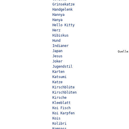
Grinsekatze
Handgelenk
Hannya
Hanya
Hello Kitty
Herz
Hibiskus
Hund
Indianer
Japan
Quell
Jesus
Joker
Jugendstil
Karten
Katsumi
Katze
Kirschblüte
Kirschblüten
Kirsche
Kleeblatt
Koi Fisch
Koi Karpfen
Kois
Kolibri
Kompass