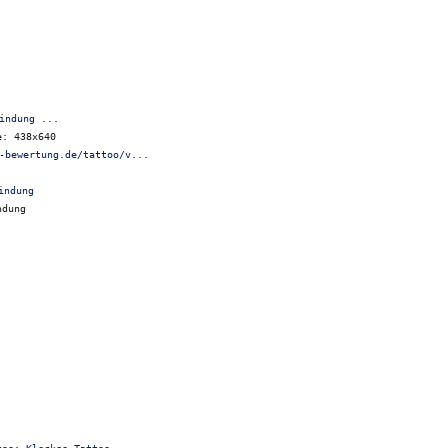
indung ...
e: 438x640
-bewertung.de/tattoo/v...
ndung