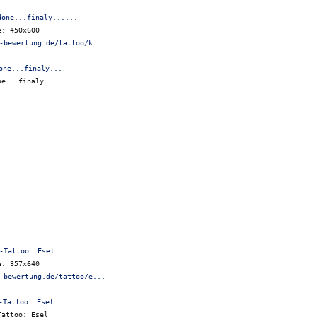
done...finaly......
e: 450x600
-bewertung.de/tattoo/k...
ne...finaly...
-Tattoo: Esel ...
e: 357x640
-bewertung.de/tattoo/e...
Tattoo: Esel