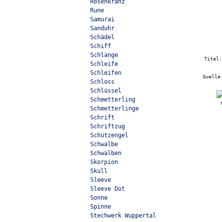
Rosenkranz
Rune
Samurai
Sanduhr
Schädel
Schiff
Schlange
Titel
Schleife
Schleifen
Quell
Schloss
Schlüssel
Schmetterling
Schmetterlinge
Schrift
Schriftzug
Schutzengel
Schwalbe
Schwalben
Skorpion
Skull
Sleeve
Sleeve Dot
Sonne
Spinne
Stechwerk Wuppertal