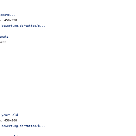
epmatz...
e: 450x390
-bewertung.de/tattoo/p...
matz
 years old... ...
e: 450x600
-bewertung.de/tattoo/b...