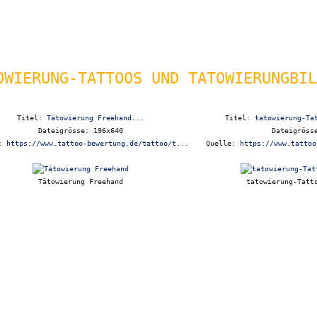
OWIERUNG-TATTOOS UND TATOWIERUNGBIL
Titel:
Tätowierung Freehand...
Titel:
tatowierung-Ta
Dateigrösse: 196x640
Dateigröss
e:
https://www.tattoo-bewertung.de/tattoo/t...
Quelle:
https://www.tattoo
Tätowierung Freehand
tatowierung-Tatt