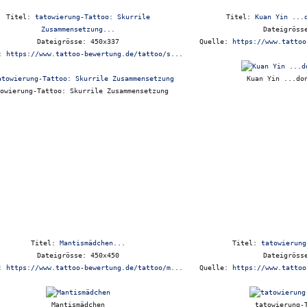
Titel:
tatowierung-Tattoo: Skurrile
Titel:
Kuan Yin ...
Zusammensetzung...
Dateigröss
Dateigrösse: 450x337
Quelle:
https://www.tattoo
e:
https://www.tattoo-bewertung.de/tattoo/s...
Kuan Yin ...do
owierung-Tattoo: Skurrile Zusammensetzung
Titel:
Mantismädchen...
Titel:
tatowierung
Dateigrösse: 450x450
Dateigröss
e:
https://www.tattoo-bewertung.de/tattoo/m...
Quelle:
https://www.tattoo
Mantismädchen
tatowierung-