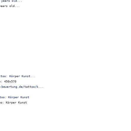
years old...
ttoo: Körper Kunst...
e: 450x570
-bewertung.de/tattoo/k...
oo: Körper Kunst