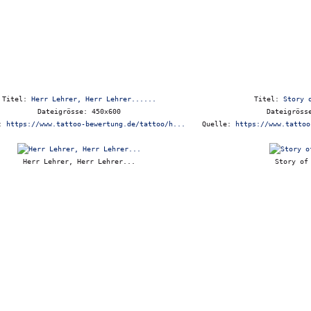
Titel:
Herr Lehrer, Herr Lehrer......
Titel:
Story 
Dateigrösse: 450x600
Dateigröss
e:
https://www.tattoo-bewertung.de/tattoo/h...
Quelle:
https://www.tattoo
Herr Lehrer, Herr Lehrer...
Story of