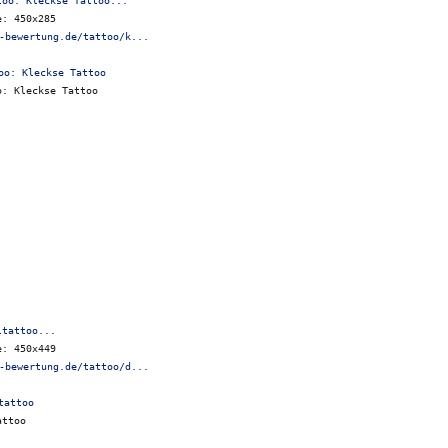
too: Kleckse Tattoo...
e: 450x285
-bewertung.de/tattoo/k...
o: Kleckse Tattoo
ltattoo...
e: 450x449
-bewertung.de/tattoo/d...
attoo