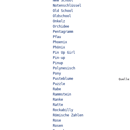
New School
Notenschlüssel
Old School
Oldschool
Onkelz
Orchidee
Pentagramm
Pfau
Phoenix
Phönix
Pin Up Girl
Pin-up
Pinup
Polynesisch
Pony
Pusteblume
Quell
Puzzle
Rabe
Rammstein
Ranke
Ratte
Rockabilly
Römische Zahlen
Rose
Rosen