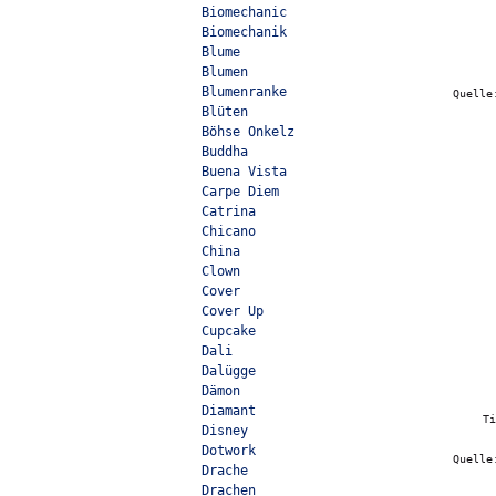
Biomechanic
Biomechanik
Blume
Blumen
Blumenranke
Quell
Blüten
Böhse Onkelz
Buddha
Buena Vista
Carpe Diem
Catrina
Chicano
China
Clown
Cover
Cover Up
Cupcake
Dali
Dalügge
Dämon
Diamant
T
Disney
Dotwork
Quell
Drache
Drachen