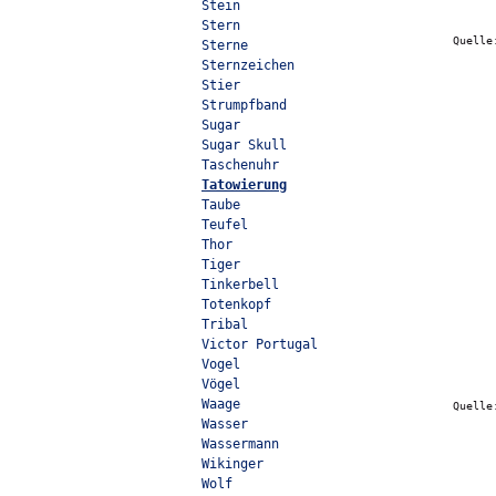
Stein
Stern
Quell
Sterne
Sternzeichen
Stier
Strumpfband
Sugar
Sugar Skull
Taschenuhr
Tatowierung
Taube
Teufel
Thor
Tiger
Tinkerbell
Totenkopf
Tribal
Victor Portugal
Vogel
Vögel
Waage
Quell
Wasser
Wassermann
Wikinger
Wolf