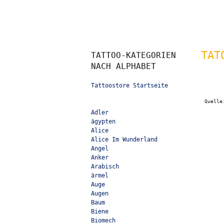
TAT
TATTOO-KATEGORIEN
NACH ALPHABET
Tattoostore Startseite
Quell
Adler
ägypten
Alice
Alice Im Wunderland
Angel
Anker
Arabisch
ärmel
Auge
Augen
Baum
Biene
Biomech