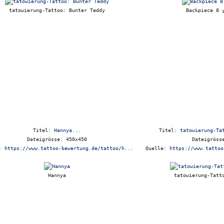
tatowierung-Tattoo: Bunter Teddy
Backpiece 8 
Titel:
Hannya...
Titel:
tatowierung-Ta
Dateigrösse: 450x450
Dateigröss
e:
https://www.tattoo-bewertung.de/tattoo/h...
Quelle:
https://www.tattoo
Hannya
tatowierung-Tatt