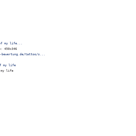
of my life...
e: 450x346
-bewertung.de/tattoo/s...
 my life