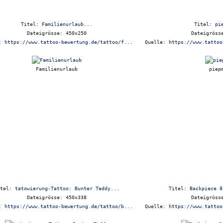
Titel:
Familienurlaub...
Titel:
pi
Dateigrösse: 450x250
Dateigröss
e:
https://www.tattoo-bewertung.de/tattoo/f...
Quelle:
https://www.tattoo
Familienurlaub
piep
itel:
tatowierung-Tattoo: Bunter Teddy...
Titel:
Backpiece 8
Dateigrösse: 450x338
Dateigröss
e:
https://www.tattoo-bewertung.de/tattoo/b...
Quelle:
https://www.tattoo