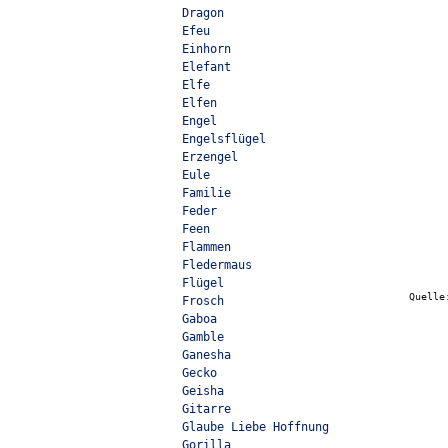
Dragon
Efeu
Einhorn
Elefant
Elfe
Elfen
Engel
Engelsflügel
Erzengel
Eule
Familie
Feder
Feen
Flammen
Fledermaus
Flügel
Quell
Frosch
Gaboa
Gamble
Ganesha
Gecko
Geisha
Gitarre
Glaube Liebe Hoffnung
Gorilla