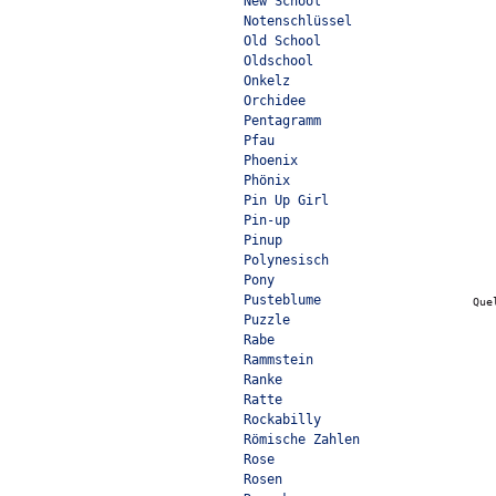
New School
Notenschlüssel
Old School
Oldschool
Onkelz
Orchidee
Pentagramm
Pfau
Phoenix
Phönix
Pin Up Girl
Pin-up
Pinup
Polynesisch
Pony
Pusteblume
Que
Puzzle
Rabe
Rammstein
Ranke
Ratte
Rockabilly
Römische Zahlen
Rose
Rosen