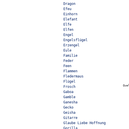
Dragon
Efeu
Einhorn
Elefant
Elfe
Elfen
Engel
Engelsflügel
Erzengel
Eule
Familie
Feder
Feen
Flammen
Fledermaus
Flügel
Que
Frosch
Gaboa
Gamble
Ganesha
Gecko
Geisha
Gitarre
Glaube Liebe Hoffnung
Gorilla