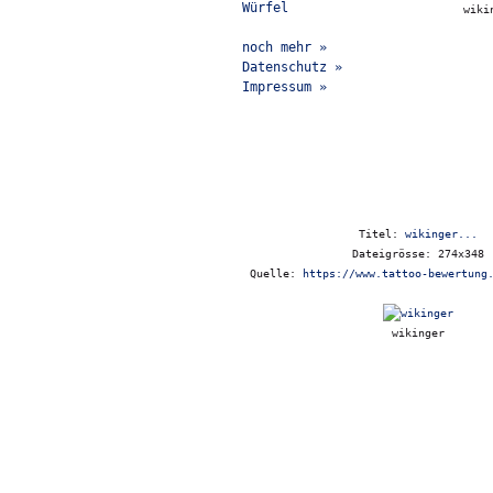
Würfel
wiki
noch mehr »
Datenschutz »
Impressum »
Titel:
wikinger...
Dateigrösse: 274x348
Quelle:
https://www.tattoo-bewertung
wikinger