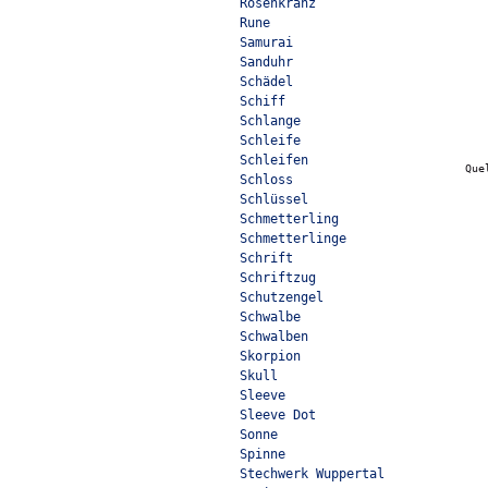
Rosenkranz
Rune
Samurai
Sanduhr
Schädel
Schiff
Schlange
Schleife
Schleifen
Que
Schloss
Schlüssel
Schmetterling
Schmetterlinge
Schrift
Schriftzug
Schutzengel
Schwalbe
Schwalben
Skorpion
Skull
Sleeve
Sleeve Dot
Sonne
Spinne
Stechwerk Wuppertal