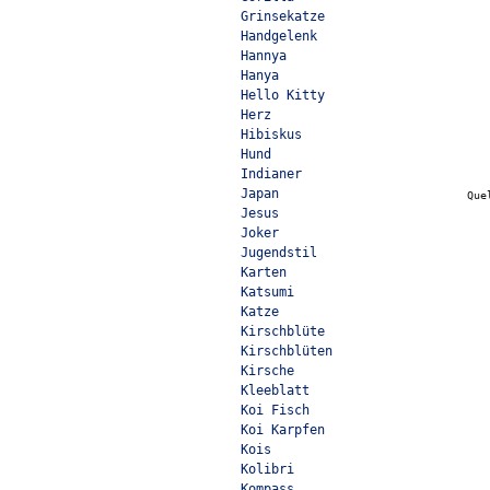
Grinsekatze
Handgelenk
Hannya
Hanya
Hello Kitty
Herz
Hibiskus
Hund
Indianer
Japan
Que
Jesus
Joker
Jugendstil
Karten
Katsumi
Katze
Kirschblüte
Kirschblüten
Kirsche
Kleeblatt
Koi Fisch
Koi Karpfen
Kois
Kolibri
Kompass