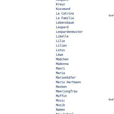
Kreuz
Kussmund
La Catrina
Que
La Familia
Lebensbaum
Leopard
Leopardenmuster
Libelle
Lilie
Lilien
Lotus
Löwe
Mädchen
Madonna
Maori
Maria
Marienkäfer
Mario Hartmann
Masken
Meerjungfrau
Muffin
Que
Music
Musik
Namen