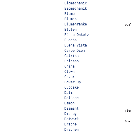
Biomechanic
Biomechanik
Blume
Blumen
Blumenranke
Que
Blüten
Böhse Onkelz
Buddha
Buena Vista
Carpe Diem
Catrina
Chicano
China
Clown
Cover
Cover Up
Cupcake
Dali
Dalügge
Dämon
Diamant
Tit
Disney
Dotwork
Que
Drache
Drachen