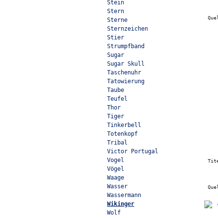
Stein
Stern
Que
Sterne
Sternzeichen
Stier
Strumpfband
Sugar
Sugar Skull
Taschenuhr
Tatowierung
Taube
Teufel
Thor
Tiger
Tinkerbell
Totenkopf
Tribal
Victor Portugal
Vogel
Tit
Vögel
Waage
Wasser
Que
Wassermann
Wikinger
Wolf