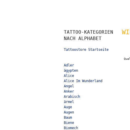
WI
TATTOO-KATEGORIEN
NACH ALPHABET
Tattoostore Startseite
Que
Adler
ägypten
Alice
Alice Im Wunderland
Angel
Anker
Arabisch
ärmel
Auge
Augen
Baum
Biene
Biomech