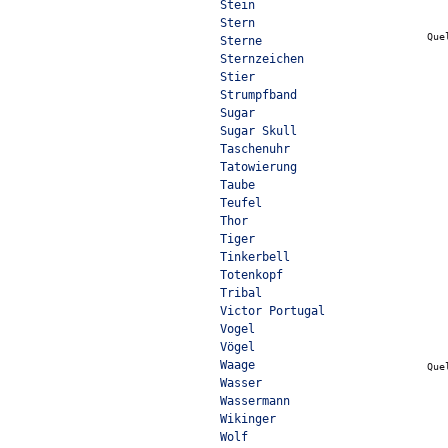
Stein
Stern
Que
Sterne
Sternzeichen
Stier
Strumpfband
Sugar
Sugar Skull
Taschenuhr
Tatowierung
Taube
Teufel
Thor
Tiger
Tinkerbell
Totenkopf
Tribal
Victor Portugal
Vogel
Vögel
Waage
Que
Wasser
Wassermann
Wikinger
Wolf