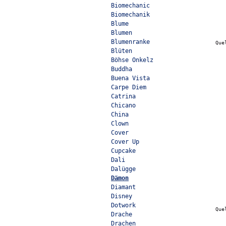
Biomechanic
Biomechanik
Blume
Blumen
Blumenranke
Que
Blüten
Böhse Onkelz
Buddha
Buena Vista
Carpe Diem
Catrina
Chicano
China
Clown
Cover
Cover Up
Cupcake
Dali
Dalügge
Dämon
Diamant
Disney
Dotwork
Que
Drache
Drachen