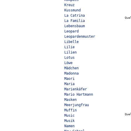
Kreuz
Kussmund
La Catrina
Que
La Familia
Lebensbaum
Leopard
Leopardenmuster
Libelle
Lilie
Lilien
Lotus
Löwe
Mädchen
Madonna
Maori
Maria
Marienkäfer
Mario Hartmann
Masken
Meerjungfrau
Muffin
Que
Music
Musik
Namen