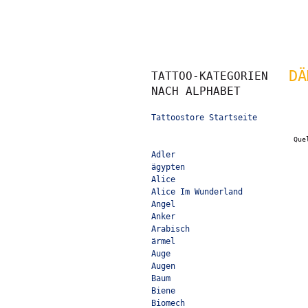
DÄ
TATTOO-KATEGORIEN
NACH ALPHABET
Tattoostore Startseite
Que
Adler
ägypten
Alice
Alice Im Wunderland
Angel
Anker
Arabisch
ärmel
Auge
Augen
Baum
Biene
Biomech