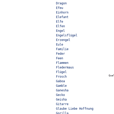
Dragon
Efeu
Einhorn
Elefant
Elfe
Elfen
Engel
Engelsflügel
Erzengel
Eule
Familie
Feder
Feen
Flammen
Fledermaus
Flügel
Que
Frosch
Gaboa
Gamble
Ganesha
Gecko
Geisha
Gitarre
Glaube Liebe Hoffnung
Gorilla