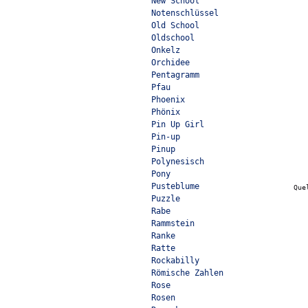
New School
Notenschlüssel
Old School
Oldschool
Onkelz
Orchidee
Pentagramm
Pfau
Phoenix
Phönix
Pin Up Girl
Pin-up
Pinup
Polynesisch
Pony
Pusteblume
Que
Puzzle
Rabe
Rammstein
Ranke
Ratte
Rockabilly
Römische Zahlen
Rose
Rosen