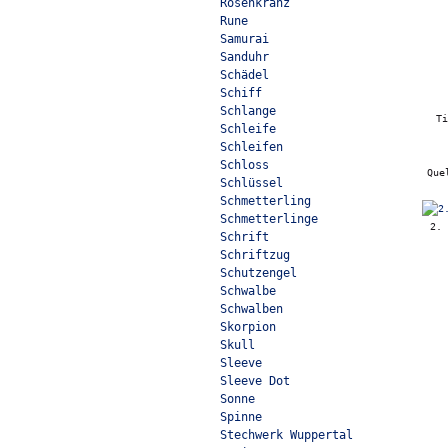
Rosenkranz
Rune
Samurai
Sanduhr
Schädel
Schiff
Schlange
T
Schleife
Schleifen
Schloss
Que
Schlüssel
Schmetterling
Schmetterlinge
2. 
Schrift
Schriftzug
Schutzengel
Schwalbe
Schwalben
Skorpion
Skull
Sleeve
Sleeve Dot
Sonne
Spinne
Stechwerk Wuppertal