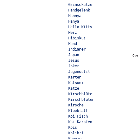
Grinsekatze
Handgelenk
Hannya
Hanya
Hello Kitty
Herz
Hibiskus
Hund
Indianer
Japan
Que
Jesus
Joker
Jugendstil
Karten
Katsumi
Katze
Kirschblüte
Kirschblüten
Kirsche
Kleeblatt
Koi Fisch
Koi Karpfen
Kois
Kolibri
Kompass