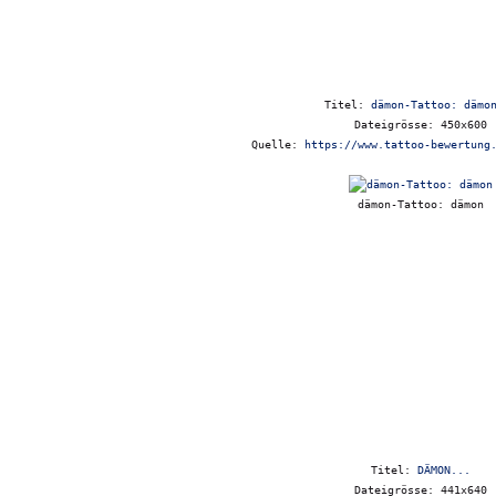
Titel:
dämon-Tattoo: dämo
Dateigrösse: 450x600
Quelle:
https://www.tattoo-bewertung
dämon-Tattoo: dämon
Titel:
DÄMON...
Dateigrösse: 441x640