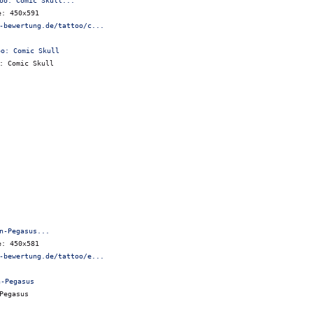
oo: Comic Skull...
e: 450x591
-bewertung.de/tattoo/c...
: Comic Skull
n-Pegasus...
e: 450x581
-bewertung.de/tattoo/e...
Pegasus