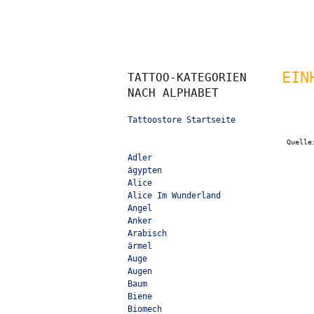
EIN
TATTOO-KATEGORIEN
NACH ALPHABET
Tattoostore Startseite
Quell
Adler
ägypten
Alice
Alice Im Wunderland
Angel
Anker
Arabisch
ärmel
Auge
Augen
Baum
Biene
Biomech