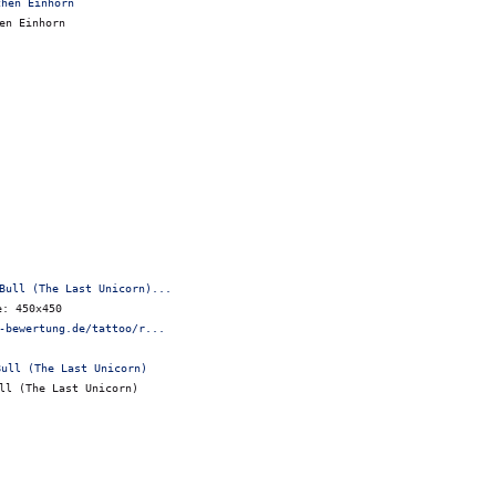
en Einhorn
Bull (The Last Unicorn)...
e: 450x450
-bewertung.de/tattoo/r...
ll (The Last Unicorn)