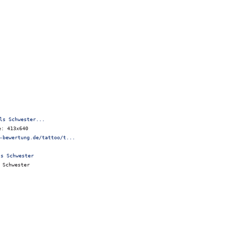
ls Schwester...
e: 413x640
-bewertung.de/tattoo/t...
 Schwester