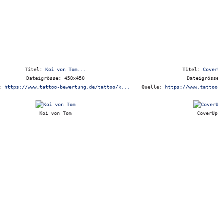
Titel:
Koi von Tom...
Titel:
Cover
Dateigrösse: 450x450
Dateigröss
e:
https://www.tattoo-bewertung.de/tattoo/k...
Quelle:
https://www.tattoo
Koi von Tom
CoverUp