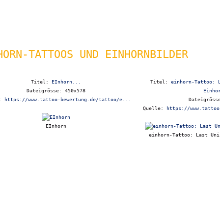
HORN-TATTOOS UND EINHORNBILDER
Titel:
EInhorn...
Titel:
einhorn-Tattoo: 
Dateigrösse: 450x578
Einho
e:
https://www.tattoo-bewertung.de/tattoo/e...
Dateigröss
Quelle:
https://www.tattoo
EInhorn
einhorn-Tattoo: Last Uni