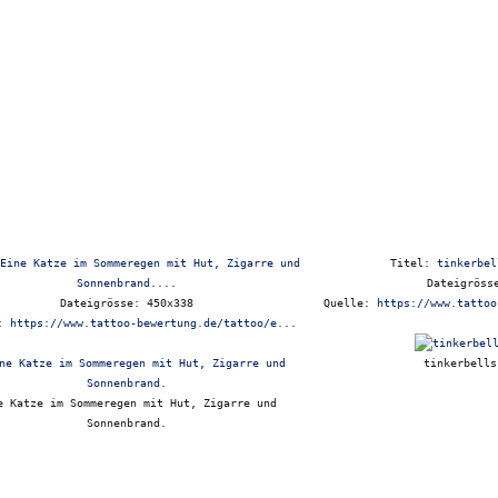
Eine Katze im Sommeregen mit Hut, Zigarre und
Titel:
tinkerbel
Sonnenbrand....
Dateigröss
Dateigrösse: 450x338
Quelle:
https://www.tattoo
e:
https://www.tattoo-bewertung.de/tattoo/e...
tinkerbells
e Katze im Sommeregen mit Hut, Zigarre und
Sonnenbrand.