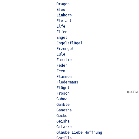
Dragon
Efeu
Einhorn
Elefant
Elfe
Elfen
Engel
Engelsflügel
Erzengel
Eule
Familie
Feder
Feen
Flammen
Fledermaus
Flügel
Quell
Frosch
Gaboa
Gamble
Ganesha
Gecko
Geisha
Gitarre
Glaube Liebe Hoffnung
Gorilla