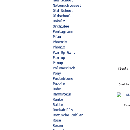
New School
Notenschlüssel
Old School
Oldschool
Onkelz
Orchidee
Pentagramm
Pfau
Phoenix
Phönix
Pin Up Girl
Pin-up
Pinup
Polynesisch
Titel:
Pony
Pusteblume
Puzzle
Quell
Rabe
Rammstein
Ranke
Ratte
Ein
Rockabilly
Römische Zahlen
Rose
Rosen