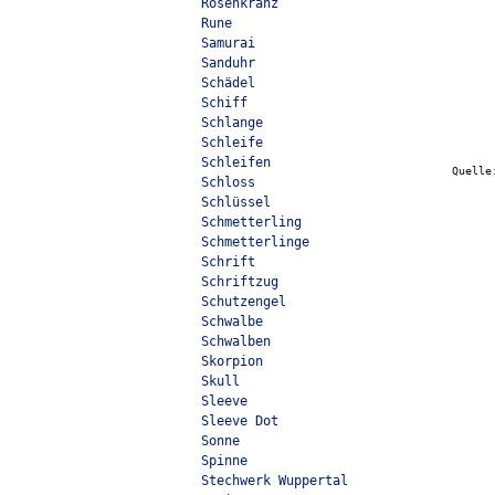
Rosenkranz
Rune
Samurai
Sanduhr
Schädel
Schiff
Schlange
Schleife
Schleifen
Quell
Schloss
Schlüssel
Schmetterling
Schmetterlinge
Schrift
Schriftzug
Schutzengel
Schwalbe
Schwalben
Skorpion
Skull
Sleeve
Sleeve Dot
Sonne
Spinne
Stechwerk Wuppertal