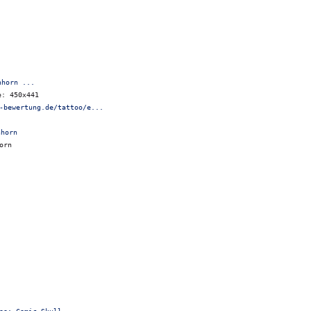
nhorn ...
e: 450x441
-bewertung.de/tattoo/e...
orn