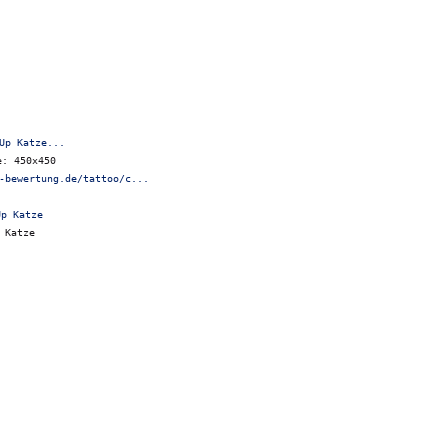
Up Katze...
e: 450x450
-bewertung.de/tattoo/c...
 Katze