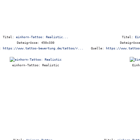
Titel:
einhorn-Tattoo: Realistic...
Titel:
Ei
Dateigrösse: 450x330
Dateigröss
e:
https://www.tattoo-bewertung.de/tattoo/r...
Quelle:
https://www.tattoo
einhorn-Tattoo: Realistic
Einh