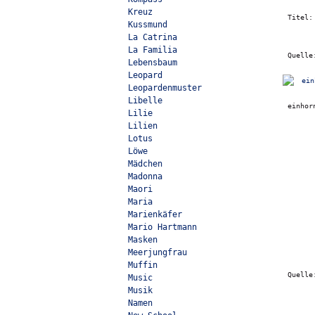
Kreuz
Titel
Kussmund
La Catrina
La Familia
Quell
Lebensbaum
Leopard
Leopardenmuster
Libelle
einhor
Lilie
Lilien
Lotus
Löwe
Mädchen
Madonna
Maori
Maria
Marienkäfer
Mario Hartmann
Masken
Meerjungfrau
Muffin
Quell
Music
Musik
Namen