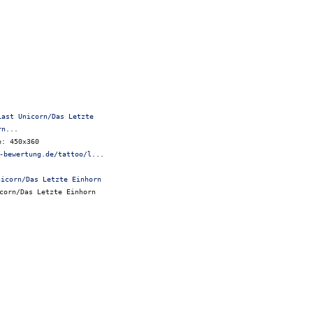
Last Unicorn/Das Letzte
rn...
e: 450x360
-bewertung.de/tattoo/l...
corn/Das Letzte Einhorn