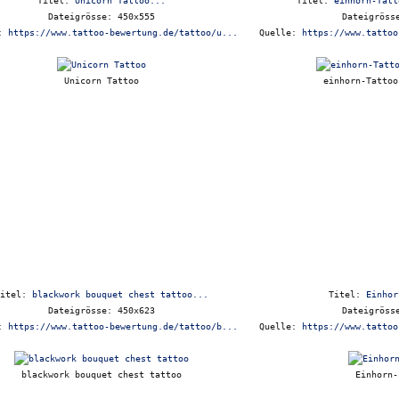
Titel:
Unicorn Tattoo...
Titel:
einhorn-Tatt
Dateigrösse: 450x555
Dateigröss
e:
https://www.tattoo-bewertung.de/tattoo/u...
Quelle:
https://www.tattoo
Unicorn Tattoo
einhorn-Tattoo
Titel:
blackwork bouquet chest tattoo...
Titel:
Einhor
Dateigrösse: 450x623
Dateigröss
e:
https://www.tattoo-bewertung.de/tattoo/b...
Quelle:
https://www.tattoo
blackwork bouquet chest tattoo
Einhorn-