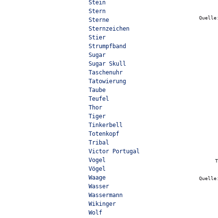
Stein
Stern
Quell
Sterne
Sternzeichen
Stier
Strumpfband
Sugar
Sugar Skull
Taschenuhr
Tatowierung
Taube
Teufel
Thor
Tiger
Tinkerbell
Totenkopf
Tribal
Victor Portugal
Vogel
Vögel
Waage
Quell
Wasser
Wassermann
Wikinger
Wolf