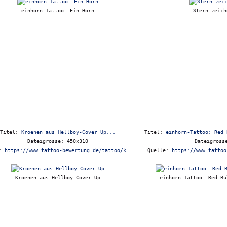
einhorn-Tattoo: Ein Horn
Stern-zeich
Titel:
Kroenen aus Hellboy-Cover Up...
Titel:
einhorn-Tattoo: Red 
Dateigrösse: 450x310
Dateigröss
e:
https://www.tattoo-bewertung.de/tattoo/k...
Quelle:
https://www.tattoo
Kroenen aus Hellboy-Cover Up
einhorn-Tattoo: Red Bu