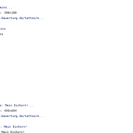
eins...
e: 398x180
-bewertung.de/tattoo/m...
ns
o: Mein Einhorn!...
e: 450x604
-bewertung.de/tattoo/m...
 Mein Einhorn!