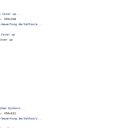
n Cover up...
e: 450x348
-bewertung.de/tattoo/e...
Cover up
chen Einhorn...
e: 450x631
-bewertung.de/tattoo/s...