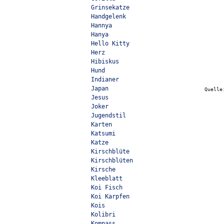
Grinsekatze
Handgelenk
Hannya
Hanya
Hello Kitty
Herz
Hibiskus
Hund
Indianer
Japan
Quell
Jesus
Joker
Jugendstil
Karten
Katsumi
Katze
Kirschblüte
Kirschblüten
Kirsche
Kleeblatt
Koi Fisch
Koi Karpfen
Kois
Kolibri
Kompass