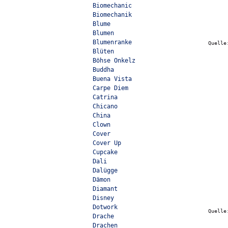
Biomechanic
Biomechanik
Blume
Blumen
Blumenranke
Quell
Blüten
Böhse Onkelz
Buddha
Buena Vista
Carpe Diem
Catrina
Chicano
China
Clown
Cover
Cover Up
Cupcake
Dali
Dalügge
Dämon
Diamant
Disney
Dotwork
Quell
Drache
Drachen