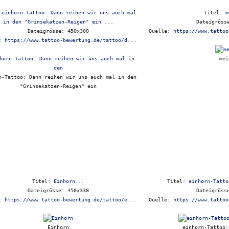
:
einhorn-Tattoo: Dann reihen wir uns auch mal
Titel:
m
in den "Grinsekatzen-Reigen" ein ...
Dateigröss
Dateigrösse: 450x300
Quelle:
https://www.tattoo
e:
https://www.tattoo-bewertung.de/tattoo/d...
mei
n-Tattoo: Dann reihen wir uns auch mal in den
"Grinsekatzen-Reigen" ein
Titel:
Einhorn...
Titel:
einhorn-Tatto
Dateigrösse: 450x338
Dateigröss
e:
https://www.tattoo-bewertung.de/tattoo/e...
Quelle:
https://www.tattoo
Einhorn
einhorn-Tattoo: