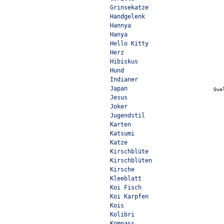
Grinsekatze
Handgelenk
Hannya
Hanya
Hello Kitty
Herz
Hibiskus
Hund
Indianer
Japan
Que
Jesus
Joker
Jugendstil
Karten
Katsumi
Katze
Kirschblüte
Kirschblüten
Kirsche
Kleeblatt
Koi Fisch
Koi Karpfen
Kois
Kolibri
Kompass