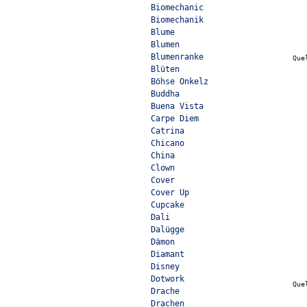
Biomechanic
Biomechanik
Blume
Blumen
Blumenranke
Que
Blüten
Böhse Onkelz
Buddha
Buena Vista
Carpe Diem
Catrina
Chicano
China
Clown
Cover
Cover Up
Cupcake
Dali
Dalügge
Dämon
Diamant
Disney
Dotwork
Que
Drache
Drachen