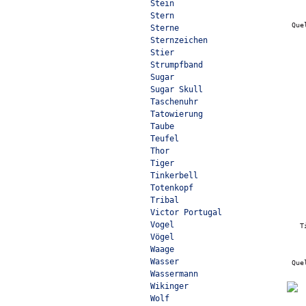
Stein
Stern
Que
Sterne
Sternzeichen
Stier
Strumpfband
Sugar
Sugar Skull
Taschenuhr
Tatowierung
Taube
Teufel
Thor
Tiger
Tinkerbell
Totenkopf
Tribal
Victor Portugal
Vogel
T
Vögel
Waage
Wasser
Que
Wassermann
Wikinger
Wolf