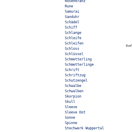
Rosenkranz
Rune
Samurai
Sanduhr
Schädel
Schiff
Schlange
Schleife
Schleifen
Que
Schloss
Schlüssel
Schmetterling
Schmetterlinge
Schrift
Schriftzug
Schutzengel
Schwalbe
Schwalben
Skorpion
Skull
Sleeve
Sleeve Dot
Sonne
Spinne
Stechwerk Wuppertal