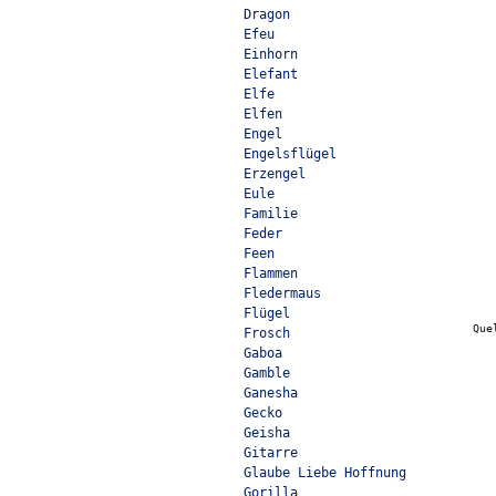
Dragon
Efeu
Einhorn
Elefant
Elfe
Elfen
Engel
Engelsflügel
Erzengel
Eule
Familie
Feder
Feen
Flammen
Fledermaus
Flügel
Que
Frosch
Gaboa
Gamble
Ganesha
Gecko
Geisha
Gitarre
Glaube Liebe Hoffnung
Gorilla