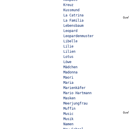
Kreuz
Kussmund
La Catrina
Que
La Familia
Lebensbaum
Leopard
Leopardenmuster
Libelle
Lilie
Lilien
Lotus
Löwe
Mädchen
Madonna
Maori
Maria
Marienkäfer
Mario Hartmann
Masken
Meerjungfrau
Muffin
Que
Music
Musik
Namen