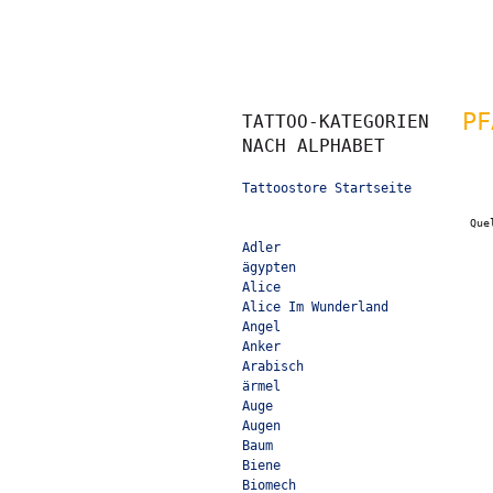
PF
TATTOO-KATEGORIEN
NACH ALPHABET
Tattoostore Startseite
Que
Adler
ägypten
Alice
Alice Im Wunderland
Angel
Anker
Arabisch
ärmel
Auge
Augen
Baum
Biene
Biomech