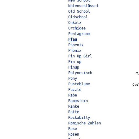
New School
Notenschlüssel
Old School
Oldschool
Onkelz
Orchidee
Pentagramm
Pfau
Phoenix
Phönix
Pin Up Girl
Pin-up
Pinup
Polynesisch
T
Pony
Pusteblume
Que
Puzzle
Rabe
Rammstein
Ranke
Ratte
Rockabilly
Römische Zahlen
Rose
Rosen