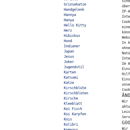
sind
Grinsekatze
über
Handgelenk
IP-A
Hannya
Inte
Hanya
Cook
Hello Kitty
eine
Herz
könn
Hibiskus
Webs
Hund
In k
Indianer
ohne
Japan
Natü
Jesus
Inte
Joker
Im A
Jugendstil
Eins
Karten
Hilf
Katsumi
Eins
Katze
unse
Kirschblüte
Cook
Kirschblüten
ÄN
Kirsche
Wir 
Kleeblatt
aktu
Koi Fisch
Leis
Koi Karpfen
Serv
Kois
GO
Kolibri
Wir 
Kompass