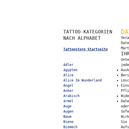
DA
TATTOO-KATEGORIEN
NACH ALPHABET
Vera
Date
Mart
Tattoostore Startseite
IH
Unte
Adler
jede
ägypten
Ausk
Alice
Ber
Alice Im Wunderland
Lösc
Angel
Eins
Anker
Pfli
Arabisch
Wide
ärmel
Date
Auge
oder
Augen
Sofe
Baum
Wirk
Biene
Sie 
Biomech
Aufs