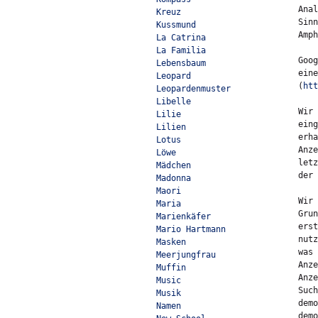
Anal
Kreuz
Sinn
Kussmund
Amph
La Catrina
La Familia
Goog
Lebensbaum
eine
Leopard
(
htt
Leopardenmuster
Libelle
Wir 
Lilie
eing
Lilien
erha
Lotus
Anze
Löwe
letz
Mädchen
der 
Madonna
Maori
Wir 
Maria
Grun
Marienkäfer
erst
Mario Hartmann
nutz
Masken
was 
Meerjungfrau
Anze
Muffin
Anze
Music
Such
Musik
demo
Namen
demo