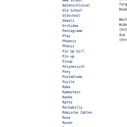
New School
Targ
Notenschlüssel
Doub
Old School
Oldschool
Weit
Onkelz
Wide
Orchidee
(
htt
Pentagramm
die 
Pfau
(
htt
Phoenix
Phönix
Pin Up Girl
Pin-up
Pinup
Polynesisch
Pony
Pusteblume
Puzzle
Rabe
Rammstein
Ranke
Ratte
Rockabilly
Römische Zahlen
Rose
Rosen