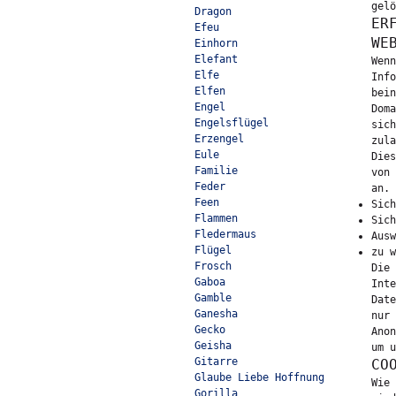
gelö
Dragon
ER
Efeu
WE
Einhorn
Elefant
Wenn
Elfe
Info
Elfen
bein
Engel
Doma
Engelsflügel
sich
Erzengel
zula
Eule
Dies
Familie
von 
Feder
an. 
Feen
Sich
Flammen
Sich
Fledermaus
Ausw
Flügel
zu w
Frosch
Die 
Gaboa
Inte
Gamble
Date
Ganesha
nur 
Gecko
Anon
Geisha
um u
Gitarre
CO
Glaube Liebe Hoffnung
Wie 
Gorilla