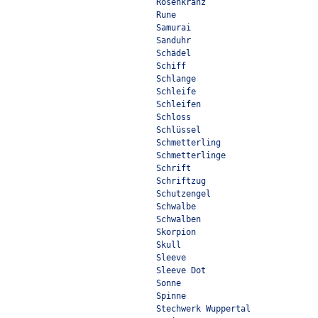
Rosenkranz
Rune
Samurai
Sanduhr
Schädel
Schiff
Schlange
Schleife
Schleifen
Schloss
Schlüssel
Schmetterling
Schmetterlinge
Schrift
Schriftzug
Schutzengel
Schwalbe
Schwalben
Skorpion
Skull
Sleeve
Sleeve Dot
Sonne
Spinne
Stechwerk Wuppertal