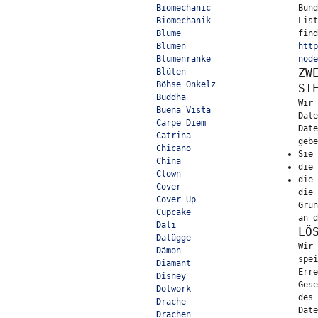
Biomechanic
Bund
Biomechanik
List
Blume
find
Blumen
http
Blumenranke
node
ZW
Blüten
Böhse Onkelz
ST
Buddha
Wir 
Buena Vista
Date
Carpe Diem
Date
Catrina
gebe
Chicano
Sie 
China
die 
Clown
die 
Cover
die 
Cover Up
Grun
Cupcake
an d
Dali
LÖ
Dalügge
Wir 
Dämon
spei
Diamant
Erre
Disney
Gese
Dotwork
des 
Drache
Date
Drachen